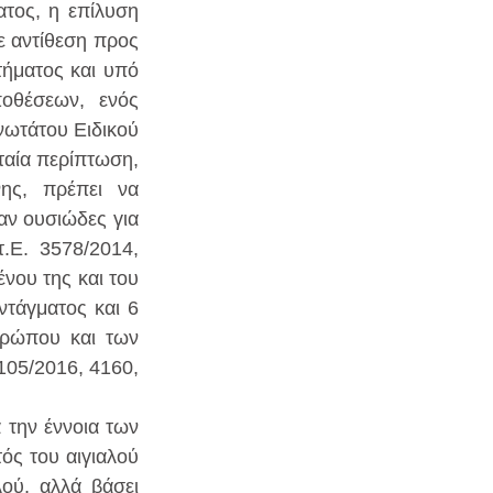
τος, η επίλυση 
ε αντίθεση προς 
ήματος και υπό 
οθέσεων, ενός 
νωτάτου Ειδικού 
αία περίπτωση, 
ης, πρέπει να 
αν ουσιώδες για 
Ε. 3578/2014, 
ου της και του 
τάγματος και 6 
ρώπου και των 
105/2016, 4160, 
ην έννοια των 
ς του αιγιαλού 
ού, αλλά βάσει 