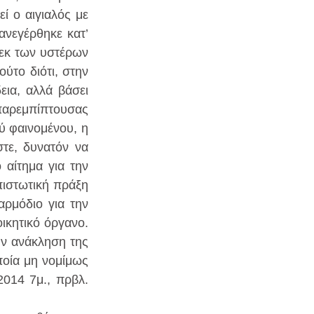
ί ο αιγιαλός με 
νεγέρθηκε κατ’ 
εκ των υστέρων 
ύτο διότι, στην 
ια, αλλά βάσει 
παρεμπίπτουσας 
ύ φαινομένου, η 
τε, δυνατόν να 
αίτημα για την 
πιστωτική πράξη 
ρμόδιο για την 
κητικό όργανο. 
ν ανάκληση της 
οία μη νομίμως 
014 7μ., πρβλ. 