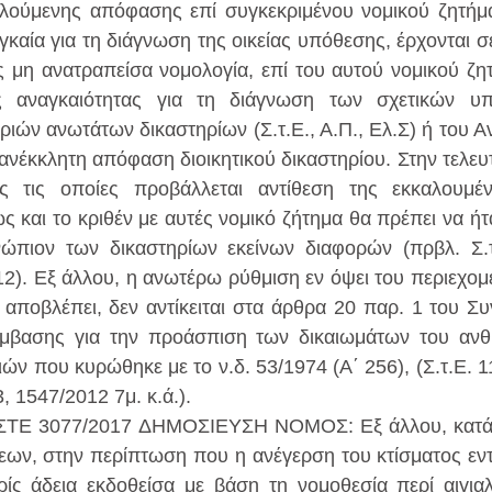
λούμενης απόφασης επί συγκεκριμένου νομικού ζητήμα
γκαία για τη διάγνωση της οικείας υπόθεσης, έρχονται σ
μη ανατραπείσα νομολογία, επί του αυτού νομικού ζητ
 αναγκαιότητας για τη διάγνωση των σχετικών υπ
ριών ανωτάτων δικαστηρίων (Σ.τ.Ε., Α.Π., Ελ.Σ) ή του Α
ανέκκλητη απόφαση διοικητικού δικαστηρίου. Στην τελευτ
ς τις οποίες προβάλλεται αντίθεση της εκκαλουμέν
ς και το κριθέν με αυτές νομικό ζήτημα θα πρέπει να ήτ
ώπιον των δικαστηρίων εκείνων διαφορών (πρβλ. Σ.τ.
2). Εξ άλλου, η ανωτέρω ρύθμιση εν όψει του περιεχομέν
αποβλέπει, δεν αντίκειται στα άρθρα 20 παρ. 1 του Συν
μβασης για την προάσπιση των δικαιωμάτων του ανθ
ών που κυρώθηκε με το ν.δ. 53/1974 (Α΄ 256), (Σ.τ.Ε. 1
 1547/2012 7μ. κ.ά.).
ΣΤΕ 3077/2017 ΔΗΜΟΣΙΕΥΣΗ ΝΟΜΟΣ: Εξ άλλου, κατά τ
εων, στην περίπτωση που η ανέγερση του κτίσματος εντό
ίς άδεια εκδοθείσα με βάση τη νομοθεσία περί αιγιαλ