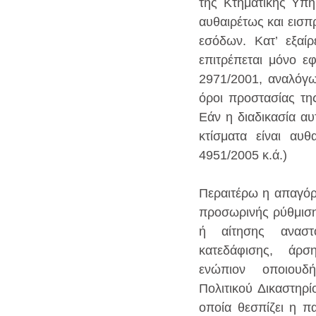
της Κτηματικής Υπη
αυθαιρέτως και εισπ
εσόδων. Κατ’ εξαί
επιτρέπεται μόνο ε
2971/2001, αναλόγω
όροι προστασίας της
Εάν η διαδικασία αυ
κτίσματα είναι αυθ
4951/2005 κ.ά.)
Περαιτέρω η απαγόρ
προσωρινής ρύθμιση
ή αίτησης αναστο
κατεδάφισης, άρσ
ενώπιον οποιουδή
Πολιτικού Δικαστηρί
οποία θεσπίζει η π