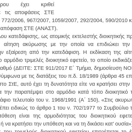
υ έχει κριθεί 
ε τις αποφάσεις ΣΤΕ 
 772/2006, 967/2007, 1059/2007, 292/2004, 590/2010 κα
9 απόφαση ΣΤΕ (ΑΝΑΣΤ).
υ κατεδάφισης, ως ατομικής εκτελεστής διοικητικής πρά
ι αίτηση ακύρωσης με την οποία να επιδιώκει την 
ν εξαίρεση από την κατεδάφιση. Η εκδίκαση της αίτ
 αρμόδιο τριμελές διοικητικό εφετείο, το οποίο εκδικάζε
αθμό (ΔΕΙΤΕ: ΣΤΕ 911/2017 Ε΄ Τμήμα, δημοσίευση ΝΟΜ
ύμφωνα με τις διατάξεις του π.δ. 18/1989 (άρθρα 45 επ.
το ΣτΕ, αυτό έχει τη δυνατότητα είτε να κρατήσει στην 
να την παραπέμψει στο αρμόδιο κατά τόπο διοικητικό τρ
άφιο τελευταίο του ν. 1968/1991 (Α΄ 150), «Στις ακυρωτ
έπει ειδικώς το άρθρο 1 του ν. 702/1977 το Συμβούλιο τ
πόθεση είναι της αρμοδιότητας του διοικητικού εφετε
 να κρατήσει την υπόθεση και να τη δικάσει κατ’ ουσία»
του τριμελούς διοικητικού εφετείου επιτρέπεται το έ