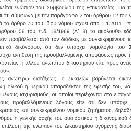
είται ενώπιον του Συμβουλίου της Επικρατείας. Για το
ι ότι σύμφωνα με την παράγραφο 2 του άρθρου 12 του ν.
τά το άρθρο 70 του ίδιου νόμου ισχύει από 1.1.2011 - π
ρθρου 58 του π.δ. 18/1989 (Α΄ 8) το ακόλουθο εδά
ταν προβάλλεται από τον διάδικο, με συγκεκριμένους ι
χετικό δικόγραφο, ότι δεν υπάρχει νομολογία του Σ
πάρχει αντίθεση της προσβαλλομένης αποφάσεως προς τη
κρατείας ή άλλου ανωτάτου δικαστηρίου είτε προς ανέ
ίου».
ης ανωτέρω διατάξεως, ο εκκαλών βαρύνεται δικον
νή ολικού ή μερικού απαραδέκτου της έφεσής του, να 
ριμένους ισχυρισμούς, οι οποίοι περιέχονται στο εισαγω
ους προβαλλόμενους λόγους είτε ότι δεν υπάρχει 
ρατείας επί συγκεκριμένου νομικού ζητήματος, δηλαδή
νόμου ή γενικής αρχής του ουσιαστικού ή δικονομικού δι
ην επίλυση της ενώπιον του Δικαστηρίου αγόμενης διαφορ