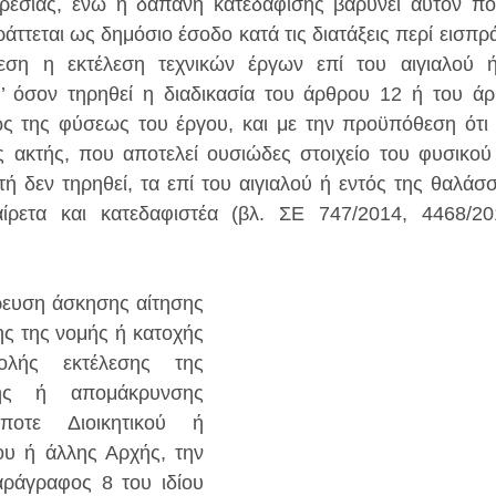
ρεσίας, ενώ η δαπάνη κατεδάφισης βαρύνει αυτόν που 
ράττεται ως δημόσιο έσοδο κατά τις διατάξεις περί εισπ
ρεση η εκτέλεση τεχνικών έργων επί του αιγιαλού ή
φ’ όσον τηρηθεί η διαδικασία του άρθρου 12 ή του άρ
ς της φύσεως του έργου, και με την προϋπόθεση ότι 
 ακτής, που αποτελεί ουσιώδες στοιχείο του φυσικού 
τή δεν τηρηθεί, τα επί του αιγιαλού ή εντός της θαλάσσ
αίρετα και κατεδαφιστέα (βλ. ΣΕ 747/2014, 4468/201
ευση άσκησης αίτησης 
ς της νομής ή κατοχής 
λής εκτέλεσης της 
ης ή απομάκρυνσης 
ποτε Διοικητικού ή 
ου ή άλλης Αρχής, την 
αράγραφος 8 του ιδίου 