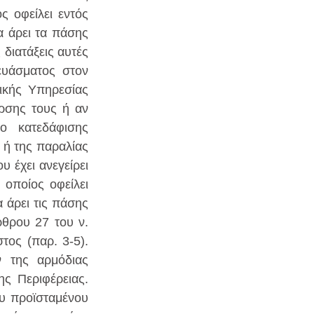
ς οφείλει εντός 
 άρει τα πάσης 
διατάξεις αυτές 
υάσματος στον 
κής Υπηρεσίας 
ρσης τους ή αν 
 κατεδάφισης 
 ή της παραλίας 
έχει ανεγείρει 
οποίος οφείλει 
 άρει τις πάσης 
θρου 27 του ν. 
ος (παρ. 3-5). 
 της αρμόδιας 
ς Περιφέρειας. 
υ προϊσταμένου 