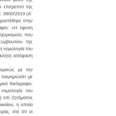
 επιτρεπτό της 
 3900/2010 (Α΄ 
ροστέθηκε στην 
φιο: «Η έφεση 
σχυρισμούς που 
υμβουλίου της 
 νομολογία του 
κκλητη απόφαση 
ομικώς με την 
τεκμηριώσει με 
γικό δικόγραφο, 
νομολογία του 
 επί ζητήματος 
καίου, η οποία 
άς, είτε ότι οι 