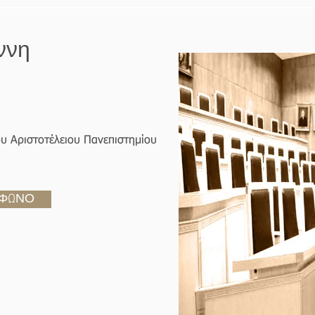
ννη
ου Αριστοτέλειου Πανεπιστημίου
ΦΩΝΟ