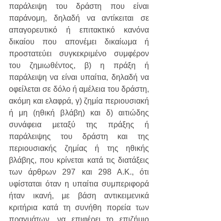
παράλειψη του δράστη που είναι 
παράνομη, δηλαδή να αντίκειται σε 
απαγορευτικό ή επιτακτικό κανόνα 
δικαίου που απονέμει δικαίωμα ή 
προστατεύει συγκεκριμένο συμφέρον 
του ζημιωθέντος, β) η πράξη ή 
παράλειψη να είναι υπαίτια, δηλαδή να 
οφείλεται σε δόλο ή αμέλεια του δράστη, 
ακόμη και ελαφρά, γ) ζημία περιουσιακή 
ή μη (ηθική βλάβη) και δ) αιτιώδης 
συνάφεια μεταξύ της πράξης ή 
παράλειψης του δράστη και της 
περιουσιακής ζημίας ή της ηθικής 
βλάβης, που κρίνεται κατά τις διατάξεις 
των άρθρων 297 και 298 Α.Κ., ότι 
υφίσταται όταν η υπαίτια συμπεριφορά 
ήταν ικανή, με βάση αντικειμενικά 
κριτήρια κατά τη συνήθη πορεία των 
πραγμάτων, να επιφέρει το επιζήμιο 