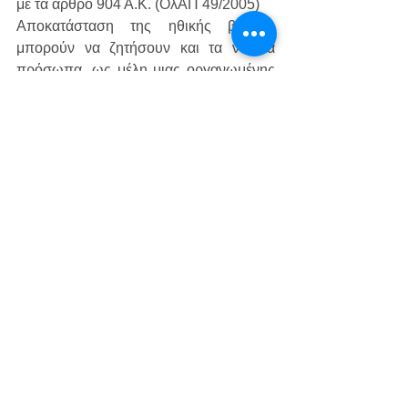
με τα άρθρο 904 Α.Κ. (ΟλΑΠ 49/2005)
Αποκατάσταση της ηθικής βλάβης 
μπορούν να ζητήσουν και τα νομικά 
πρόσωπα, ως μέλη μιας οργανωμένης 
κοινωνίας, αν με την σε βάρος τους 
αδικοπραξία, η οποία εκδηλώνεται με 
πράξεις ή παραλείψεις, προσβλήθηκε η 
εμπορική τους πίστη, η επαγγελματική 
τους υπόληψη και γενικά το εμπορικό 
τους μέλλον. 
Σε περίπτωση ακύρωσης διαταγής 
πληρωμής που εκτελέστηκε και στη 
συνέχεια ακυρώθηκε, θα πρέπει τόσο η 
ακύρωση της διαταγής πληρωμής όσο 
και η ακύρωση της εκτέλεσης να έχουν 
καταστεί αμετάκλητες και για το νομικά 
ορισμένο της αγωγής αποζημίωσης 
από το άρθρο 940 § 3, Κ.Πολ.Δ., θα 
πρέπει να γίνεται επίκληση του 